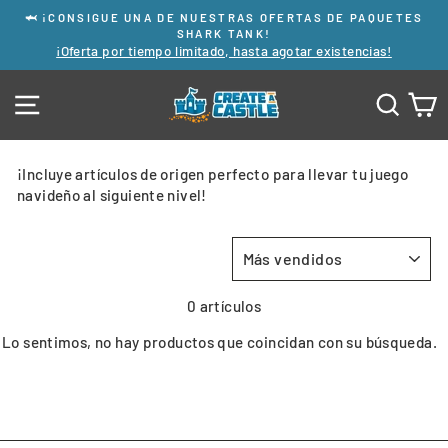
Ir
🦈 ¡CONSIGUE UNA DE NUESTRAS OFERTAS DE PAQUETES
directamente
SHARK TANK!
diapositivas
¡Oferta por tiempo limitado, hasta agotar existencias!
al
pausa
contenido
NAVEGACIÓN
BUSC
C
¡Incluye artículos de origen perfecto para llevar tu juego
navideño al siguiente nivel!
ORDENAR
0 artículos
Lo sentimos, no hay productos que coincidan con su búsqueda.